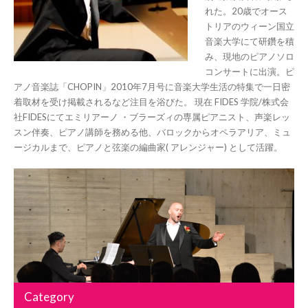
れた。20歳でオース
トリアのウィーン国立
音楽大学にて研鑽を積
み、現地のピアノソロ
コンサートに出演。ピ
アノ音楽誌「CHOPIN」2010年7月号に音楽大学生活の特集で一日密
着取材を受け掲載されるなど注目を浴びた。 現在 FIDES 学院/株式会
社FIDESにてエミリアーノ ・ブラーズィの専属ピアニスト、声楽レッ
スン伴奏、ピアノ講師を務める他、バロックからオペラアリア、ミュ
ージカルまで、ピアノと弦楽の編曲家( アレンジャー) として活躍。
Category