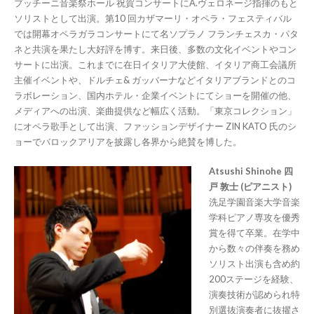
プッチーニ音楽祭ホール 祝賀コンサートにA.ヴェロネージ指揮のもと
ソリストとして出演。第10 回カザマーリ・オペラ・フェスティバル
では開幕オペラガラコンサートにて名ソプラノ フランチェスカ・パタ
ネと共演を果たし大好評を博す。来日後、多数の文化イベントやコン
サートに出演。これまでに在日イタリア大使館、イタリア商工会議所
主催イベントや、ドルチェ& ガッバーナなどイタリアブランドとのコ
ラボレーション、国内ホテル・企業イベントにてショーを開催の他、
メディアへの出演、楽曲提供など幅広く活動。「東京コレクション」
にオペラ歌手として出演、ファッションデザイナー ZIN KATO 氏のシ
ョーでバロックアリアを披露し各界から絶賛を博した。
Atsushi Shinohe 四
戸 敦士 (ピアニスト)
洗足学園音楽大学音楽
学科ピアノ専攻を優秀
賞を得て卒業。在学中
から数々の伴奏を務め
ソリスト出演も含め約
200ステージを経験、
演奏技術が認められ特
別選抜演奏者に抜擢さ