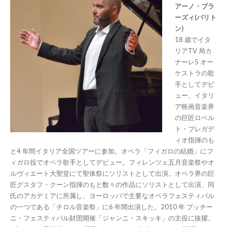
アーノ・ブラ
ーズィ(バリト
ン)
18 歳でイタ
リアTV 局カ
ナーレ5 オー
ケストラの歌
手としてデビ
ュー、イタリ
ア映画音楽界
の巨匠ロベル
ト・プレガデ
ィオ指揮のも
と4 年間イタリア全国ツアーに参加。オペラ「フィガロの結婚」にフ
ィガロ役でオペラ歌手としてデビュー。フィレンツェ五月音楽祭やオ
ルヴィエート大聖堂にて聖体祭にソリストとして出演。オペラ界の巨
匠グスタフ・クーン指揮のもと数々の作品にソリストとして出演、同
氏のアカデミアに所属し、ヨーロッパで主要なオペラフェスティバル
の一つである「チロル音楽祭」に6 年間出演した。2010 年 プッチー
ニ・フェスティバル財団開催「ジャンニ・スキッキ」の主役に抜擢。